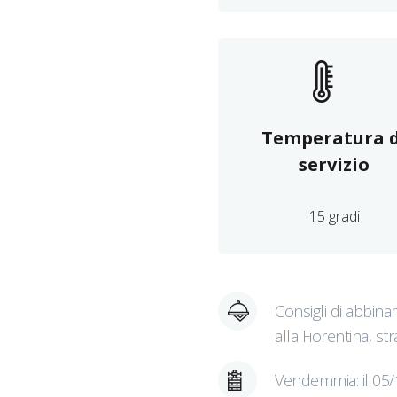
Temperatura d
servizio
15 gradi
Consigli di abbina
alla Fiorentina, s
Vendemmia: il 05/