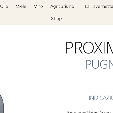
Olio
Miele
Vino
Agriturismo
La Tavernett
Shop
PROXI
PUGN
INDICAZI
“Non ereditiamo la terra