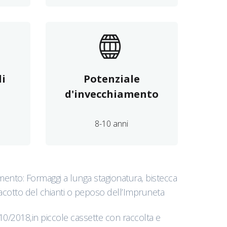
i
Potenziale
d'invecchiamento
8-10 anni
mento: Formaggi a lunga stagionatura, bistecca
tracotto del chianti o peposo dell’Impruneta
10/2018,in piccole cassette con raccolta e