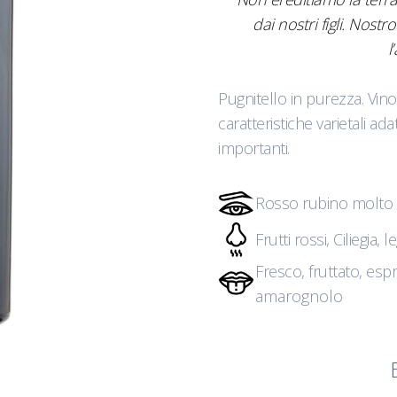
dai nostri figli. Nos
l
Pugnitello in purezza. Vino
caratteristiche varietali ad
importanti.
Rosso rubino molto 
Frutti rossi, Ciliegia,
Fresco, fruttato, esp
amarognolo