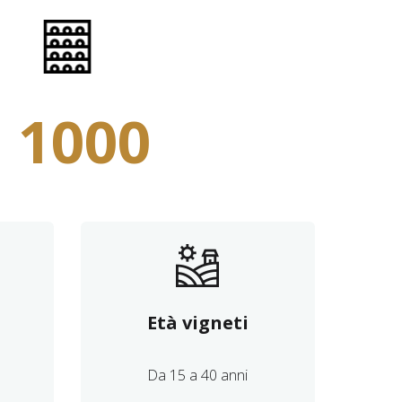
1000
Età vigneti
Da 15 a 40 anni