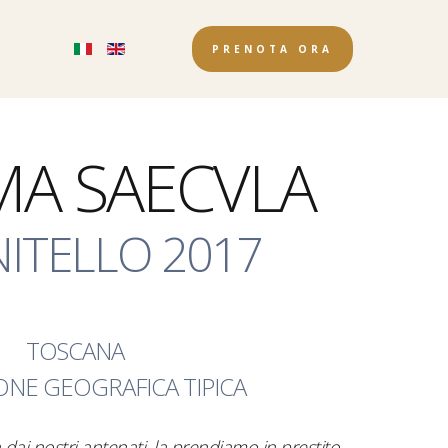
a
PRENOTA ORA
MA SAECVLA
ITELLO 2017
TOSCANA
ONE GEOGRAFICA TIPICA
 dai nostri antenati, la prendiamo in prestito